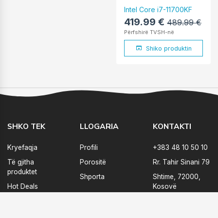
Intel Core i7-11700KF
419.99 €
489.99 €
Përfshirë TVSH-në
Shiko produktin
SHKO TEK
LLOGARIA
KONTAKTI
Kryefaqja
Profili
+383 48 10 50 10
Të gjitha
Porositë
Rr. Tahir Sinani 79
produktet
Shporta
Shtime, 72000,
Hot Deals
Kosovë