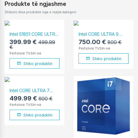
Produkte të ngjashme
Shikoni disa produkte nga e njejta kategori:
Intel S1851 CORE ULTRA
Intel CORE ULTRA 9
5 245K BOX
285K BOX
399.99 €
750.00 €
499.99
800 €
€
Përfshirë TVSH-në
Përfshirë TVSH-në
Shiko produktin
Shiko produktin
Intel CORE ULTRA 7
265K BOX
499.99 €
600 €
Përfshirë TVSH-në
Shiko produktin