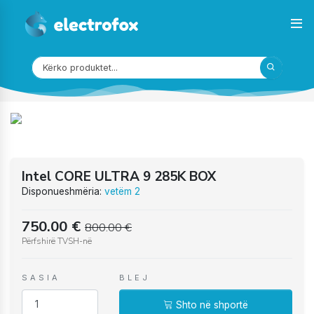
Intel CORE ULTRA 9 285K BOX
Disponueshmëria:
vetëm 2
750.00
€
800.00
€
Përfshirë TVSH-në
SASIA
BLEJ
Shto në shportë